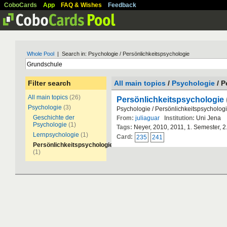
CoboCards
App
FAQ & Wishes
Feedback
Whole Pool
| Search in: Psychologie / Persönlichkeitspsychologie
Filter search
All main topics
/
Psychologie
/ P
All main topics
(26)
Persönlichkeitspsychologie
Psychologie
(3)
Psychologie / Persönlichkeitspsycholog
Geschichte der
From:
juliaguar
Institution:
Uni Jena
Psychologie
(1)
Tags:
Neyer, 2010, 2011, 1. Semester, 
Lernpsychologie
(1)
Card:
235
241
Persönlichkeitspsychologie
(1)