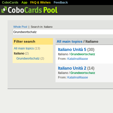
CoboCards
App
FAQ & Wishes
Feedback
Whole Pool
| Search in: Italiano
Filter search
All main topics
/ Italiano
All main topics
(13)
Italiano Unità 5
(30)
Italiano
(2)
Italiano /
Grundwortschatz
Grundwortschatz
(2)
From:
KatalinaMaase
Italiano Unità 2
(14)
Italiano /
Grundwortschatz
From:
KatalinaMaase