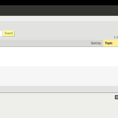
Search
1-2
Sort by:
Topic
D