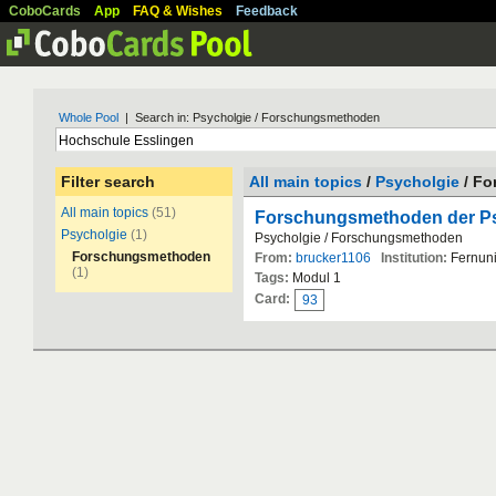
CoboCards
App
FAQ & Wishes
Feedback
Whole Pool
| Search in: Psycholgie / Forschungsmethoden
Filter search
All main topics
/
Psycholgie
/ Fo
All main topics
(51)
Forschungsmethoden der P
Psycholgie
(1)
Psycholgie / Forschungsmethoden
Forschungsmethoden
From:
brucker1106
Institution:
Fernun
(1)
Tags:
Modul 1
Card:
93