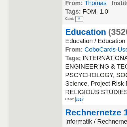
From:
Thomas
Insti
Tags:
FOM, 1.0
Card:
5
Education
(352
Education / Education
From:
CoboCards-Us
Tags:
INTERNATION
ENGINEERING & TECH
PSCYCHOLOGY, SOCIA
Science, Project Ri
RELIGIOUS STUDIE
Card:
2617
Rechnernetze 
Informatik / Rechnern