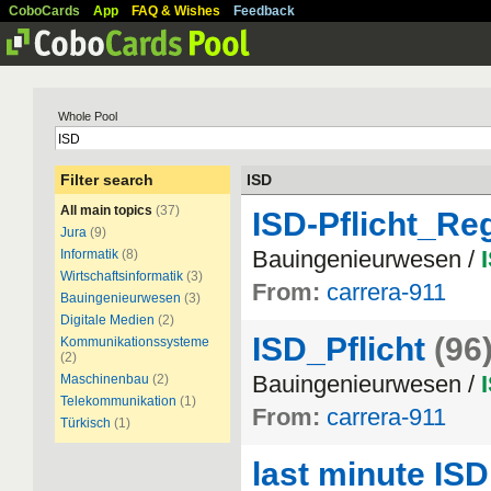
CoboCards
App
FAQ & Wishes
Feedback
Whole Pool
Filter search
ISD
All main topics
(37)
ISD-Pflicht_Re
Jura
(9)
Bauingenieurwesen /
Informatik
(8)
Wirtschaftsinformatik
(3)
From:
carrera-911
Bauingenieurwesen
(3)
Digitale Medien
(2)
ISD_Pflicht
(96
Kommunikationssysteme
(2)
Bauingenieurwesen /
Maschinenbau
(2)
Telekommunikation
(1)
From:
carrera-911
Türkisch
(1)
last minute ISD