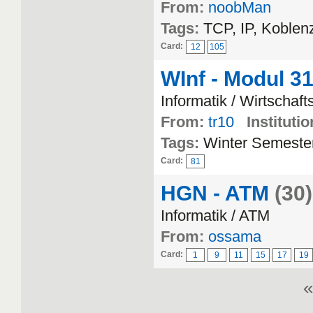
From:
noobMan
Tags:
TCP, IP, Koblen
Card:
12
105
WInf - Modul 3
Informatik / Wirtschaft
From:
tr10
Institutio
Tags:
Winter Semeste
Card:
81
HGN - ATM
(30)
Informatik / ATM
From:
ossama
Card:
1
9
11
15
17
19