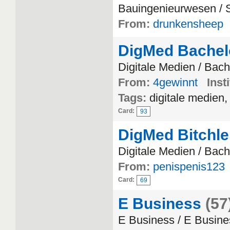
Bauingenieurwesen / S
From:
drunkensheep
DigMed Bachel
Digitale Medien / Bach
From:
4gewinnt
Inst
Tags:
digitale medien,
Card:
93
DigMed Bitchle
Digitale Medien / Bach
From:
penispenis123
Card:
69
E Business
(57
E Business / E Busine