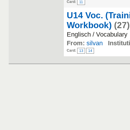
Card:
11
U14 Voc. (Train
Workbook)
(27)
Englisch / Vocabulary
From:
silvan
Institut
Card:
13
14