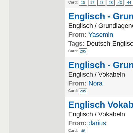
Card:
15
17
27
28
43
44
Englisch - Gru
Englisch / Grundlagen
From:
Yasemin
Tags:
Deutsch-Englisc
Card:
205
Englisch - Gru
Englisch / Vokabeln
From:
Nora
Card:
205
Englisch Vokab
Englisch / Vokabeln
From:
darius
Card:
48