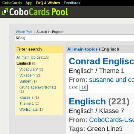
CoboCards
App
FAQ & Wishes
Feedback
Whole Pool
| Search in: Englisch
Filter search
All main topics
/ Englisch
All main topics
(115)
Conrad Englis
Englisch
(9)
Englisch / Theme 1
Vocabulary
(2)
Vokabeln
(2)
From:
susanne und c
Burgen
(1)
Grundlagenwortschatz
Card:
18
(1)
Klasse 7
(1)
Englisch
(221)
Theme 1
(1)
Englisch / Klasse 7
Wortschatz
(1)
From:
CoboCards-Us
Tags:
Green Line3