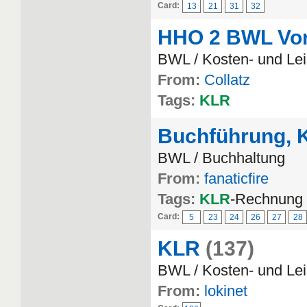
Card:
13
21
31
32
HHO 2 BWL Vor
BWL / Kosten- und Le
From:
Collatz
Tags:
KLR
Buchführung, K
BWL / Buchhaltung
From:
fanaticfire
Tags:
KLR
-Rechnung
Card:
5
23
24
26
27
28
KLR
(137)
BWL / Kosten- und Le
From:
lokinet