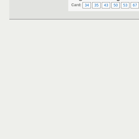
Card:
34
35
43
50
53
67