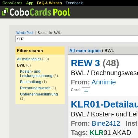
CoboCards
App
FAQ & Wishes
Feedback
Whole Pool
| Search in: BWL
Filter search
All main topics
/ BWL
All main topics
(33)
REW 3
(48)
BWL
(8)
BWL / Rechnungswes
Kosten- und
Leistungsrechnung
(5)
From:
Annimie
Buchhaltung
(1)
Rechnungswesen
(1)
Card:
11
Unternehmensführung
(1)
KLR01-Detaila
BWL / Kosten- und Le
From:
Bine2412
Inst
Tags:
KLR
01 AKAD