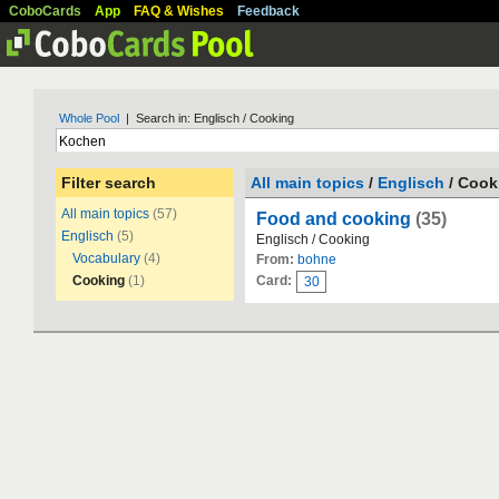
CoboCards
App
FAQ & Wishes
Feedback
Whole Pool
| Search in: Englisch / Cooking
Filter search
All main topics
/
Englisch
/ Cook
All main topics
(57)
Food and cooking
(35)
Englisch
(5)
Englisch / Cooking
Vocabulary
(4)
From:
bohne
Cooking
(1)
Card:
30