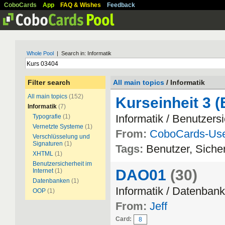
CoboCards
App
FAQ & Wishes
Feedback
Whole Pool
| Search in: Informatik
Filter search
All main topics
/ Informatik
All main topics
(152)
Kurseinheit 3 (
Informatik
(7)
Informatik / Benutzersi
Typografie
(1)
Vernetzte Systeme
(1)
From:
CoboCards-Us
Verschlüsselung und
Signaturen
(1)
Tags:
Benutzer, Sicher
XHTML
(1)
Benutzersicherheit im
DAO01
(30)
Internet
(1)
Datenbanken
(1)
Informatik / Datenban
OOP
(1)
From:
Jeff
Card:
8