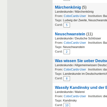
Märchenkönig
(5)
Landeskunde / Märchenkönig
From:
CoboCards-User
Institution:
Bal
Tags:
Ludwig der Zweite, Neuschwanst
Card:
5
Neuschwanstein
(11)
Landeskunde / Deutsche Schlösser
From:
CoboCards-User
Institution:
Bal
Tags:
Neuschwanstein
Card:
2
Was wissen Sie ueber Deuts
Landeskunde / Allgemeinwissen Deutsc
From:
CoboCards-User
Institution:
das
Tags:
Landeskunde im Deutschunterric
Card:
8
Wassily Kandinsky und der B
Landeskunde / Malerei
From:
CoboCards-User
Institution:
die
Tags:
Kandinsky
Card:
10