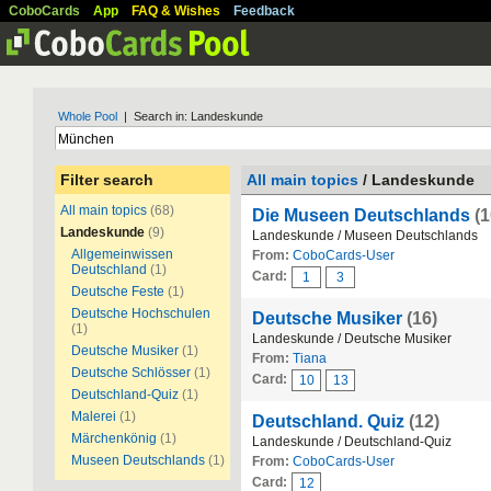
CoboCards
App
FAQ & Wishes
Feedback
Whole Pool
| Search in: Landeskunde
Filter search
All main topics
/ Landeskunde
All main topics
(68)
Die Museen Deutschlands
(1
Landeskunde
(9)
Landeskunde / Museen Deutschlands
Allgemeinwissen
From:
CoboCards-User
Deutschland
(1)
Card:
1
3
Deutsche Feste
(1)
Deutsche Hochschulen
Deutsche Musiker
(16)
(1)
Landeskunde / Deutsche Musiker
Deutsche Musiker
(1)
From:
Tiana
Deutsche Schlösser
(1)
Card:
10
13
Deutschland-Quiz
(1)
Malerei
(1)
Deutschland. Quiz
(12)
Märchenkönig
(1)
Landeskunde / Deutschland-Quiz
Museen Deutschlands
(1)
From:
CoboCards-User
Card:
12