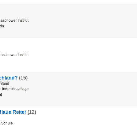
aschower Institut
ein
aschower Institut
chland?
(15)
hland
 Industriecollege
ht
laue Reiter
(12)
 Schule