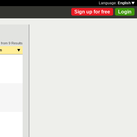
Language:
English
Sign up for free
Login
 from 9 Results
on