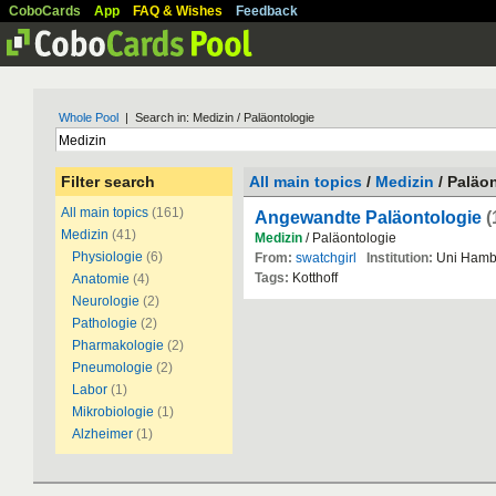
CoboCards
App
FAQ & Wishes
Feedback
Whole Pool
| Search in: Medizin / Paläontologie
Filter search
All main topics
/
Medizin
/ Paläo
All main topics
(161)
Angewandte Paläontologie
(
Medizin
(41)
Medizin
/ Paläontologie
Physiologie
(6)
From:
swatchgirl
Institution:
Uni Hamb
Tags:
Kotthoff
Anatomie
(4)
Neurologie
(2)
Pathologie
(2)
Pharmakologie
(2)
Pneumologie
(2)
Labor
(1)
Mikrobiologie
(1)
Alzheimer
(1)