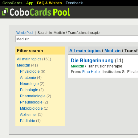
CoboCards
App
FAQ & Wishes
Feedback
Whole Pool
| Search in: Medizin / Transfusionstherapie
Filter search
All main topics
/
Medizin
/ Trans
All main topics
(161)
Die Blutgerinnung
(11)
Medizin
(41)
Medizin
/ Transfusionstherapie
Physiologie
(6)
From:
Frau Holle
Institution:
St. Elisa
Anatomie
(4)
Neurologie
(2)
Pathologie
(2)
Pharmakologie
(2)
Pneumologie
(2)
Mikrobiologie
(1)
Alzheimer
(1)
Pädiatrie
(1)