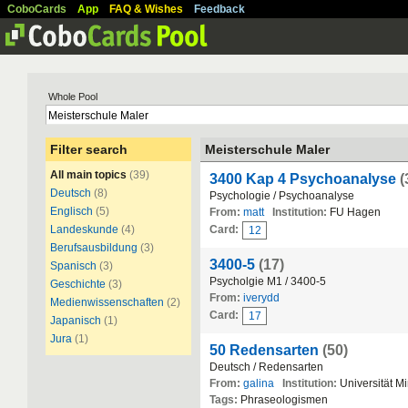
CoboCards
App
FAQ & Wishes
Feedback
Whole Pool
Filter search
Meisterschule Maler
All main topics
(39)
3400 Kap 4 Psychoanalyse
(
Deutsch
(8)
Psychologie / Psychoanalyse
Englisch
(5)
From:
matt
Institution:
FU Hagen
Landeskunde
(4)
Card:
12
Berufsausbildung
(3)
3400-5
(17)
Spanisch
(3)
Psycholgie M1 / 3400-5
Geschichte
(3)
From:
iverydd
Medienwissenschaften
(2)
Card:
17
Japanisch
(1)
Jura
(1)
50 Redensarten
(50)
Deutsch / Redensarten
From:
galina
Institution:
Universität M
Tags:
Phraseologismen