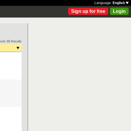
Language:
English
Sign up for free
Login
from 39 Results