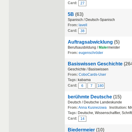
Card:
27
5B
(63)
Spanisch / Deutsch-Spanisch
From:
lavell
Card:
38
Auftragsabwicklung
(5)
Berufsausbildung /
Maler
meister
From:
eugenschröder
Basiswissen Geschichte
(26
Geschichte / Basiswissen
From:
CoboCards-User
Tags:
kabama
Card:
6
7
180
berühmte Deutsche
(15)
Deutsch / Deutsche Landeskunde
From:
Anna Kusnezowa
Institution:
MA
Tags:
Deutsche, Wissenschaftler, Schrifts
Card:
14
Biedermeier
(10)