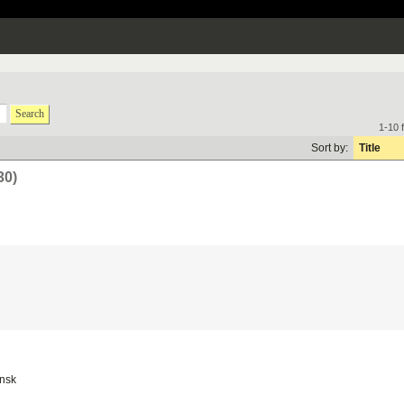
Search
1-10 
Sort by:
Title
30)
insk