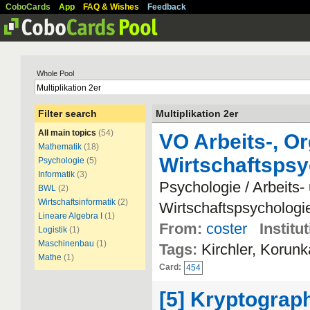
CoboCards
App
FAQ & Wishes
Feedback
Whole Pool
Filter search
Multiplikation 2er
All main topics
(54)
VO Arbeits-, Or
Mathematik
(18)
Wirtschaftspsy
Psychologie
(5)
Informatik
(3)
Psychologie / Arbeits-
BWL
(2)
Wirtschaftsinformatik
(2)
Wirtschaftspsychologi
Lineare Algebra I
(1)
From:
coster
Institu
Logistik
(1)
Maschinenbau
(1)
Tags:
Kirchler, Korun
Mathe
(1)
Card:
454
[5] Kryptograp