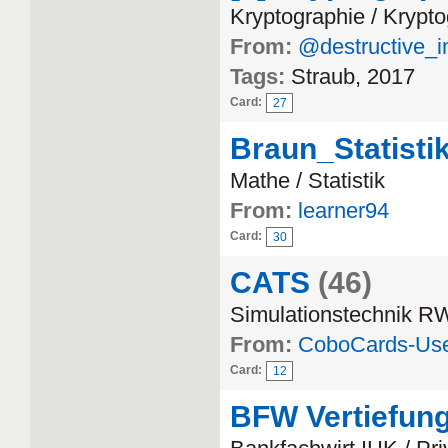
Kryptographie / Krypt
From:
@destructive_i
Tags:
Straub, 2017
Card:
27
Braun_Statisti
Mathe / Statistik
From:
learner94
Card:
30
CATS
(46)
Simulationstechnik 
From:
CoboCards-Us
Card:
12
BFW Vertiefung