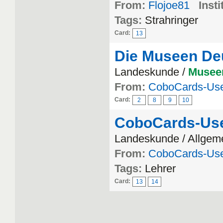
From:
Flojoe81
Insti
Tags:
Strahringer
Card:
13
Die Museen De
Landeskunde /
Musee
From:
CoboCards-Us
Card:
2
8
9
10
CoboCards-Us
Landeskunde / Allgem
From:
CoboCards-Us
Tags:
Lehrer
Card:
13
14