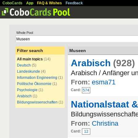
CoboCards
App
FAQ & Wishes
Feedback
Whole Pool
Filter search
Museen
All main topics
(14)
Arabisch
(928)
Deutsch
(5)
Arabisch / Anfänger un
Landeskunde
(4)
Information Engineering
(1)
From:
esma71
Politische Ökonomie
(1)
Psychologie
(1)
Card:
574
Arabisch
(1)
Nationalstaat 
Bildungswissenschaften
(1)
Bildungswissenschafte
From:
Christina
Card:
12