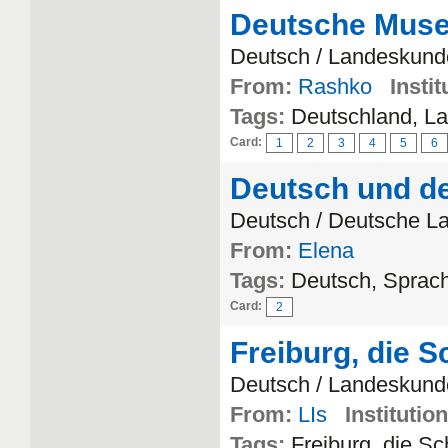
Deutsche Mus
Deutsch / Landeskund
From:
Rashko
Instit
Tags:
Deutschland, L
Card:
1
2
3
4
5
6
Deutsch und d
Deutsch / Deutsche L
From:
Elena
Tags:
Deutsch, Sprach
Card:
2
Freiburg, die 
Deutsch / Landeskund
From:
LIs
Institution
Tags:
Freiburg, die S