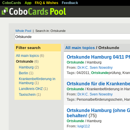
CoboCards
App
FAQ & Wishes
Feedback
Whole Pool
| Search in: Ortskunde
Filter search
All main topics
/ Ortskunde
All main topics
(6)
Ortskunde Hamburg 04/11 P
Ortskunde
(6)
Ortskunde
/ Hamburg
Hamburg
(2)
From:
Dr.H.C. Sven Nowotny
Tags:
04/2011,
Ortskunde
prüfung, Kra
Berlin
(1)
Krankenbeförderung in
Hamburg
(1)
Ortskunde für die Krankenb
Landkreis OHZ
(1)
Ortskunde
/ Krankenbeförderung in H
From:
Dr.H.C. Sven Nowotny
Taxischein
(1)
Tags:
Personalbeförderungsschein, H
Ortskunde Hamburg (ohne Gewä
behalten!
(75)
Ortskunde
/ Hamburg
From:
luigi112