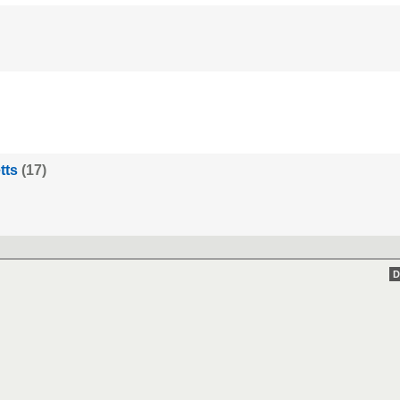
tts
(17)
D