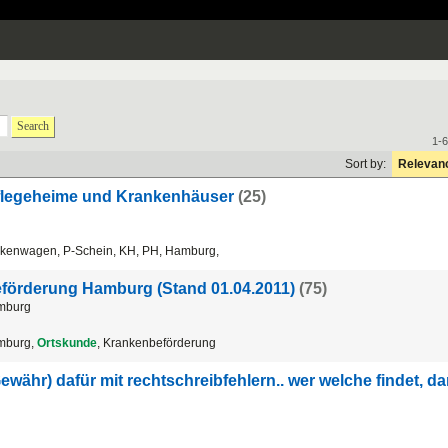
Search
1-6
Sort by:
Relevan
flegeheime und Krankenhäuser
(25)
nkenwagen, P-Schein, KH, PH, Hamburg,
eförderung Hamburg (Stand 01.04.2011)
(75)
amburg
amburg,
Ortskunde
, Krankenbeförderung
hr) dafür mit rechtschreibfehlern.. wer welche findet, dar