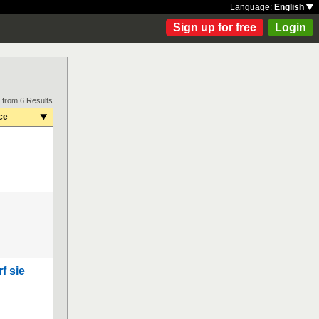
Language:
English
Sign up for free
Login
 from 6 Results
ce
f sie