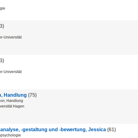
ogie
3)
er-Universität
3)
er-Universität
on, Handlung
(75)
tion, Handlung
versität Hagen
sanalyse, -gestaltung und -bewertung, Jessica
(61)
nspsychologie