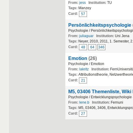
From:
jess
Institution:
TU
Tags:
Manzey
Card:
57
Persönlichkeitspsychologie
Psychologie / Persönlichkeitspsycholog
From:
juliaguar
Institution:
Uni Jena
Tags:
Neyer, 2010, 2011, 1. Semester, 
Card:
48
64
346
Emotion
(26)
Psychologie / Emotion
From:
lakritz
Institution:
FernUniversit
Tags:
Attributionstheorie, Netzwerthe
Card:
21
M5, 03406 Themenliste, Wiki
Psychologie / Entwicklungspsychologie
From:
lene.b
Institution:
Fernuni
Tags:
M5, 03406, 3406, Entwicklungspsy
Card:
27