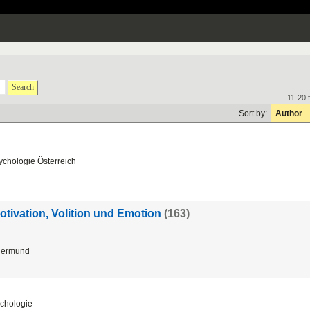
Search
11-20 
Sort by:
Author
chologie Österreich
otivation, Volition und Emotion
(163)
thermund
ychologie