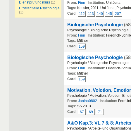
Dienstprüfungskurs
(1)
From:
Finn
Institution:
Uni Jena
Tags:
Kessler, 2011, Uni Jena, Psychol
Differentielle Psychologie
(1)
Card:
112
113
140
145
207
Biologische Psychologie
(58
Psychologie / Biologische Psychologie
From:
Finn
Institution:
Friedrich-Schill
Tags:
Miltner
Card:
159
Biologische Psychologie
(58
Psychologie / Biologische Psychologie
From:
Finn
Institution:
Friedrich-Schill
Tags:
Miltner
Card:
159
Motivation, Volotion, Emoti
Psychologie / Motivation, Volotion, Emo
From:
Janina0802
Institution:
FernUni
Tags:
SS 2013
Card:
67
69
71
A&O Kap.3; VL 7 & 8; Arbeit
Psychologie / Arbeits- und Organisatio