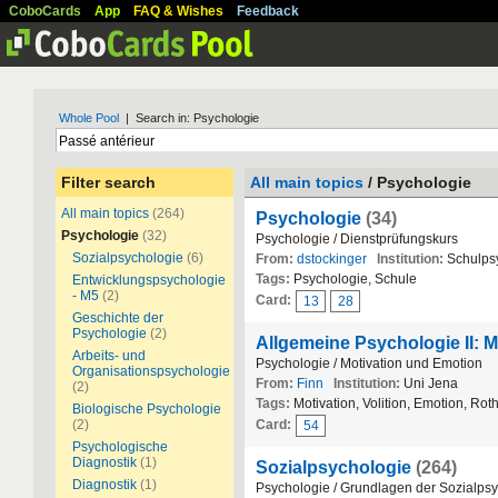
CoboCards
App
FAQ & Wishes
Feedback
Whole Pool
| Search in: Psychologie
Filter search
All main topics
/ Psychologie
All main topics
(264)
Psychologie
(34)
Psychologie
(32)
Psychologie / Dienstprüfungskurs
Sozialpsychologie
(6)
From:
dstockinger
Institution:
Schulpsy
Tags:
Psychologie, Schule
Entwicklungspsychologie
- M5
(2)
Card:
13
28
Geschichte der
Psychologie
(2)
Allgemeine Psychologie II: M
Arbeits- und
Psychologie / Motivation und Emotion
Organisationspsychologie
From:
Finn
Institution:
Uni Jena
(2)
Tags:
Motivation, Volition, Emotion, Ro
Biologische Psychologie
(2)
Card:
54
Psychologische
Diagnostik
(1)
Sozialpsychologie
(264)
Diagnostik
(1)
Psychologie / Grundlagen der Sozialps