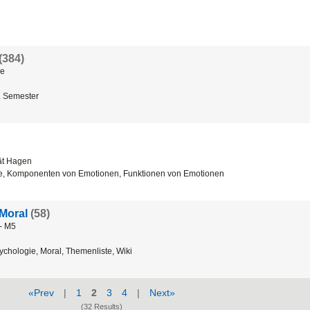
(384)
ie
2. Semester
ät Hagen
orie, Komponenten von Emotionen, Funktionen von Emotionen
 Moral
(58)
 - M5
chologie, Moral, Themenliste, Wiki
«Prev
|
1
2
3
4
|
Next»
(32 Results)