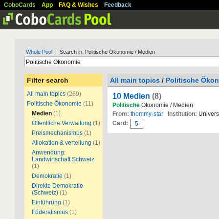
CoboCards
App
FAQ & Wishes
Feedback
Whole Pool
| Search in: Politische Ökonomie / Medien
Filter search
All main topics
/
Politische Öko
All main topics
(269)
10 Medien
(8)
Politische Ökonomie
(11)
Politische
Ökonomie / Medien
Medien
(1)
From:
thommy-star
Institution:
Universi
Öffentliche Verwaltung
(1)
Card:
5
Preismechanismus
(1)
Allokation & verteilung
(1)
Anwendung:
Landwirtschaft Schweiz
(1)
Demokratie
(1)
Direkte Demokratie
(Schweiz)
(1)
Einführung
(1)
Föderalismus
(1)