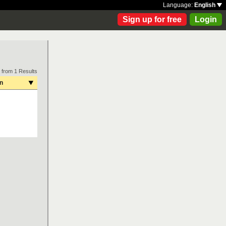
Language:
English
Sign up for free
Login
 from 1 Results
on