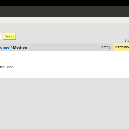
Search
1-1
nomie
/ Medien
Sort by:
Instituti
tät Basel