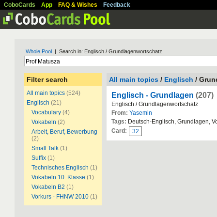
CoboCards
App
FAQ & Wishes
Feedback
Whole Pool
| Search in: Englisch / Grundlagenwortschatz
Filter search
All main topics
/
Englisch
/ Grun
All main topics
(524)
Englisch - Grundlagen
(207)
Englisch
(21)
Englisch / Grundlagenwortschatz
Vocabulary
(4)
From:
Yasemin
Tags:
Deutsch-Englisch, Grundlagen, V
Vokabeln
(2)
Card:
32
Arbeit, Beruf, Bewerbung
(2)
Small Talk
(1)
Suffix
(1)
Technisches Englisch
(1)
Vokabeln 10. Klasse
(1)
Vokabeln B2
(1)
Vorkurs - FHNW 2010
(1)