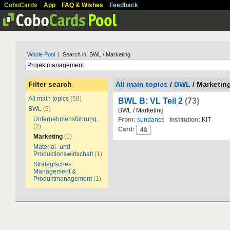
CoboCards
App
FAQ & Wishes
Feedback
Whole Pool
| Search in: BWL / Marketing
Filter search
All main topics
/
BWL
/ Marketin
All main topics
(59)
BWL B: VL Teil 2
(73)
BWL
(5)
BWL / Marketing
Unternehmensführung
From:
sundance
Institution:
KIT
(2)
Card:
48
Marketing
(1)
Material- und
Produktionswirtschaft
(1)
Strategisches
Management &
Produktmanagement
(1)