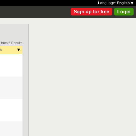
Language:
English
Sign up for free
Login
 from 6 Results
ic