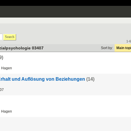
Search
1-6
zialpsychologie 03407
Sort by:
Main top
9)
 Hagen
Erhalt und Auflösung von Beziehungen
(14)
07
 Hagen