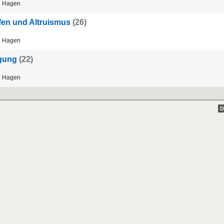
 Hagen
lfen und Altruismus
(26)
 Hagen
igung
(22)
 Hagen
D