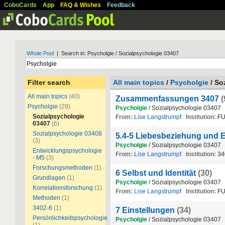
CoboCards
App
FAQ & Wishes
Feedback
Whole Pool
| Search in: Psycholgie / Sozialpsychologie 03407
Filter search
All main topics
/
Psycholgie
/ So
All main topics
(40)
Zusammenfassungen 3407
(
Psycholgie
(29)
Psycholgie
/ Sozialpsychologie 03407
Sozialpsychologie
From:
Lise Langstrumpf
Institution:
FU
03407
(6)
Sozialpsychologie 03408
5.4-5 Liebesbeziehung und 
(3)
Psycholgie
/ Sozialpsychologie 03407
Entwicklungspsychologie
From:
Lise Langstrumpf
Institution:
34
- M5
(3)
Forschungsmethoden
(1)
6 Selbst und Identität
(30)
Grundlagen
(1)
Psycholgie
/ Sozialpsychologie 03407
Korrelationsforschung
(1)
From:
Lise Langstrumpf
Institution:
FU
Methoden
(1)
3402-6
(1)
7 Einstellungen
(34)
Persönlichkeitspsychologie
Psycholgie
/ Sozialpsychologie 03407