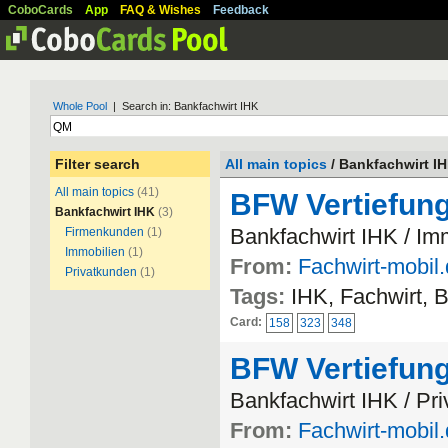
CoboCards
App
FAQ & Wishes
Feedback
Whole Pool
| Search in: Bankfachwirt IHK
Filter search
All main topics
/ Bankfachwirt I
All main topics
(41)
BFW Vertiefung
Bankfachwirt IHK
(3)
Bankfachwirt IHK / Im
Firmenkunden
(1)
Immobilien
(1)
From:
Fachwirt-mobil
Privatkunden
(1)
Tags:
IHK, Fachwirt, 
Card:
158
323
348
BFW Vertiefung
Bankfachwirt IHK / Pr
From:
Fachwirt-mobil