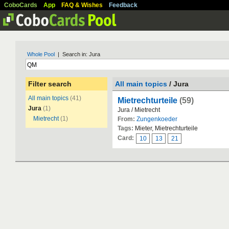
CoboCards
App
FAQ & Wishes
Feedback
Whole Pool
| Search in: Jura
Filter search
All main topics
/ Jura
All main topics
(41)
Mietrechturteile
(59)
Jura
(1)
Jura / Mietrecht
Mietrecht
(1)
From:
Zungenkoeder
Tags:
Mieter, Mietrechturteile
Card:
10
13
21