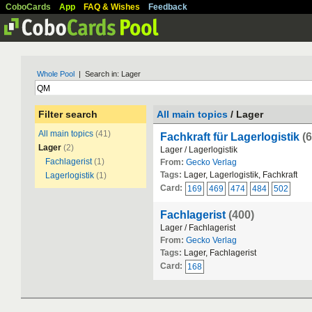
CoboCards
App
FAQ & Wishes
Feedback
Whole Pool
| Search in: Lager
Filter search
All main topics
/ Lager
All main topics
(41)
Fachkraft für Lagerlogistik
(
Lager
(2)
Lager / Lagerlogistik
Fachlagerist
(1)
From:
Gecko Verlag
Tags:
Lager, Lagerlogistik, Fachkraft
Lagerlogistik
(1)
Card:
169
469
474
484
502
Fachlagerist
(400)
Lager / Fachlagerist
From:
Gecko Verlag
Tags:
Lager, Fachlagerist
Card:
168