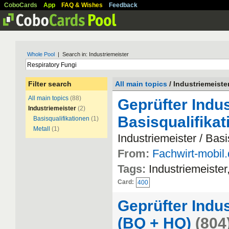
CoboCards
App
FAQ & Wishes
Feedback
Whole Pool
| Search in: Industriemeister
Filter search
All main topics
/ Industriemeiste
All main topics
(88)
Geprüfter Indus
Industriemeister
(2)
Basisqualifika
Basisqualifikationen
(1)
Metall
(1)
Industriemeister / Basi
From:
Fachwirt-mobil
Tags:
Industriemeister
Card:
400
Geprüfter Indus
(BQ + HQ)
(804