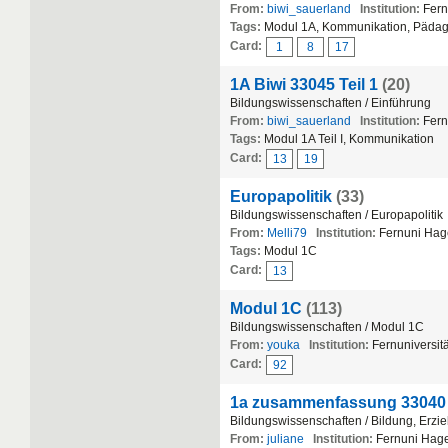
From:
biwi_sauerland
Institution:
Fern
Tags:
Modul 1A, Kommunikation, Pädag
Card:
1
8
17
1A Biwi 33045 Teil 1
(20)
Bildungswissenschaften / Einführung
From:
biwi_sauerland
Institution:
Fern
Tags:
Modul 1A Teil I, Kommunikation
Card:
13
19
Europapolitik
(33)
Bildungswissenschaften / Europapolitik
From:
Melli79
Institution:
Fernuni Hag
Tags:
Modul 1C
Card:
13
Modul 1C
(113)
Bildungswissenschaften / Modul 1C
From:
youka
Institution:
Fernuniversitä
Card:
92
1a zusammenfassung 33040
Bildungswissenschaften / Bildung, Erzie
From:
juliane
Institution:
Fernuni Hag