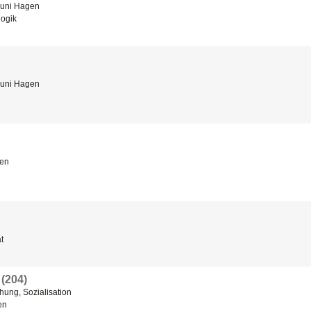
uni Hagen
ogik
uni Hagen
en
t
(204)
hung, Sozialisation
en