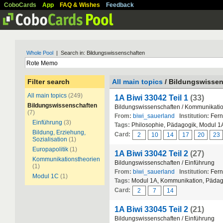
CoboCards
App
FAQ & Wishes
Feedback
Whole Pool
| Search in: Bildungswissenschaften
Filter search
All main topics
/ Bildungswisse
All main topics
(249)
1A Biwi 33042 Teil 1
(33)
Bildungswissenschaften
Bildungswissenschaften / Kommunikati
(7)
From:
biwi_sauerland
Institution:
Fern
Einführung
(3)
Tags:
Philosophie, Pädagogik, Modul 1
Bildung, Erziehung,
Card:
2
10
14
17
20
23
Sozialisation
(1)
Europapolitik
(1)
1A Biwi 33042 Teil 2
(27)
Kommunikationstheorien
Bildungswissenschaften / Einführung
(1)
From:
biwi_sauerland
Institution:
Fern
Modul 1C
(1)
Tags:
Modul 1A, Kommunikation, Pädag
Card:
2
7
14
1A Biwi 33045 Teil 2
(21)
Bildungswissenschaften / Einführung