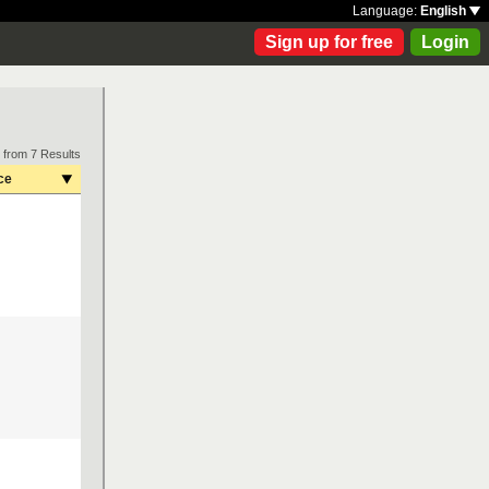
Language:
English
Sign up for free
Login
 from 7 Results
ce