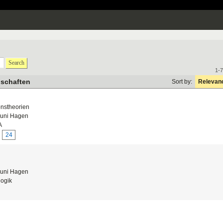
Search
1-7
nschaften
Sort by:
Relevan
onstheorien
uni Hagen
A
24
uni Hagen
ogik