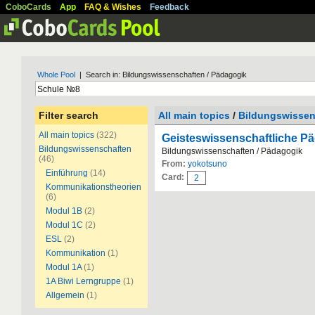
CoboCards
App
FAQ & Wishes
Feedback
Whole Pool
| Search in: Bildungswissenschaften / Pädagogik
Filter search
All main topics
/
Bildungswissen
All main topics
(322)
Geisteswissenschaftliche P
Bildungswissenschaften
Bildungswissenschaften / Pädagogik
(46)
From:
yokotsuno
Einführung
(14)
Card:
2
Kommunikationstheorien
(6)
Modul 1B
(2)
Modul 1C
(2)
ESL
(2)
Kommunikation
(1)
Modul 1A
(1)
1A Biwi Lerngruppe
(1)
Allgemein
(1)