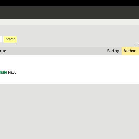
Search
1-1
tur
Sort by:
Author
hule
№16