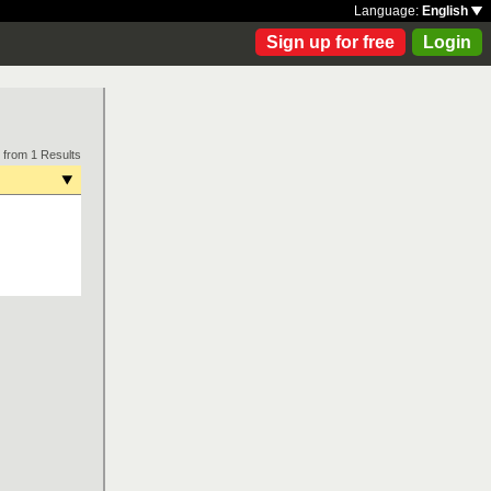
Language:
English
Sign up for free
Login
 from 1 Results