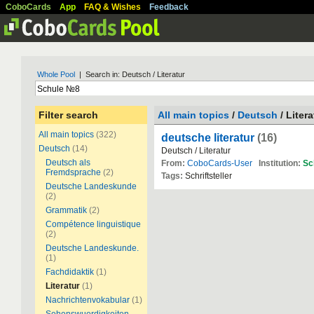
CoboCards
App
FAQ & Wishes
Feedback
Whole Pool
| Search in: Deutsch / Literatur
Filter search
All main topics
/
Deutsch
/ Litera
All main topics
(322)
deutsche literatur
(16)
Deutsch
(14)
Deutsch / Literatur
Deutsch als
From:
CoboCards-User
Institution:
Sc
Fremdsprache
(2)
Tags:
Schriftsteller
Deutsche Landeskunde
(2)
Grammatik
(2)
Compétence linguistique
(2)
Deutsche Landeskunde.
(1)
Fachdidaktik
(1)
Literatur
(1)
Nachrichtenvokabular
(1)