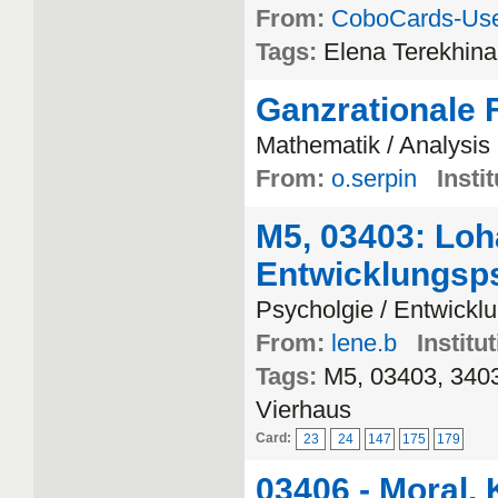
From:
CoboCards-Us
Tags:
Elena Terekhina
Ganzrationale 
Mathematik / Analysis
From:
o.serpin
Instit
M5, 03403: Loh
Entwicklungsp
Psycholgie / Entwickl
From:
lene.b
Institu
Tags:
M5, 03403, 3403
Vierhaus
Card:
23
24
147
175
179
03406 - Moral,