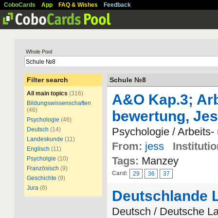
CoboCards
App
FAQ & Wishes
Feedback
Whole Pool
Filter search
Schule №8
All main topics
(316)
A&O Kap.3; Arb
Bildungswissenschaften
(46)
bewertung, Jes
Psychologie
(46)
Psychologie / Arbeits
Deutsch
(14)
Landeskunde
(11)
From:
jess
Institutio
Englisch
(11)
Tags:
Manzey
Psycholgie
(10)
Französisch
(9)
Card:
29
36
37
Geschichte
(9)
Jura
(8)
Deutschlande 
Deutsch / Deutsche L