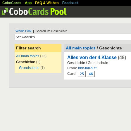
CoboCards
App
FAQ & Wishes
Feedback
Whole Pool
| Search in: Geschichte
Filter search
All main topics
/ Geschichte
All main topics
(13)
Alles von der 4.Klasse
(48)
Geschichte
(1)
Geschichte / Grundschule
Grundschule
(1)
From:
hbk-fan-975
Card:
25
46