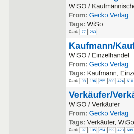
WISO / Kaufmännisch
From:
Gecko Verlag
Tags:
WiSo
Card:
77
263
Kaufmann/Kauff
WISO / Einzelhandel
From:
Gecko Verlag
Tags:
Kaufmann, Einz
Card:
98
196
255
300
424
610
Verkäufer/Verk
WISO / Verkäufer
From:
Gecko Verlag
Tags:
Verkäufer, WiSo
Card:
97
195
254
299
423
609