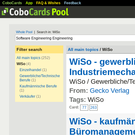
CoboCards
App
FAQ & Wishes
Feedback
Whole Pool
| Search in: WiSo
Filter search
All main topics
/ WiSo
All main topics
(252)
WiSo - gewerbl
WiSo
(4)
Industriemecha
Einzelhandel
(1)
Gewerbliche/Technische
WiSo / Gewerbliche/T
Berufe
(1)
Kaufmännische Berufe
From:
Gecko Verlag
(1)
Verkäufer
(1)
Tags:
WiSo
Card:
77
263
WiSo - kaufmän
Büromanagemen