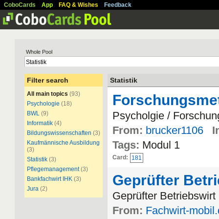
CoboCards
App
FAQ & Wishes
Feedback
Whole Pool
Filter search
Statistik
All main topics
(93)
Forschungsmet
Psychologie
(18)
Psycholgie / Forschu
BWL
(9)
Informatik
(4)
From:
brucker1106
I
Bildungswissenschaften
(3)
Tags:
Modul 1
Kaufmännische Ausbildung
(3)
Card:
181
Statistik
(3)
Pflegemanagement
(3)
Geprüfter Betr
Bankfachwirt IHK
(3)
Jura
(2)
Geprüfter Betriebswirt
From:
Fachwirt-mobil