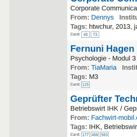
Corporate Communicat
From:
Dennys
Instit
Tags:
htwchur, 2013, j
Card:
46
73
Fernuni Hagen
Psychologie - Modul 3
From:
TiaMaria
Insti
Tags:
M3
Card:
125
Geprüfter Tech
Betriebswirt IHK / Gep
From:
Fachwirt-mobil
Tags:
IHK, Betriebswi
Card:
177
468
583