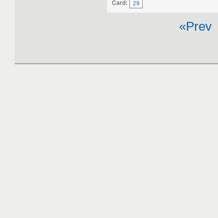
Card:
29
«Prev