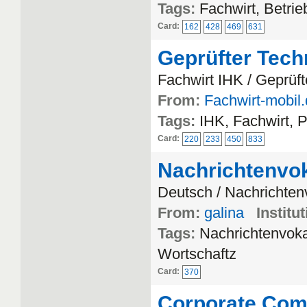
Tags:
Fachwirt, Betrie
Card:
162
428
469
631
Geprüfter Tech
Fachwirt IHK / Geprüft
From:
Fachwirt-mobil
Tags:
IHK, Fachwirt, 
Card:
220
233
450
833
Nachrichtenvo
Deutsch / Nachrichten
From:
galina
Institut
Tags:
Nachrichtenvoka
Wortschaftz
Card:
370
Corporate Com