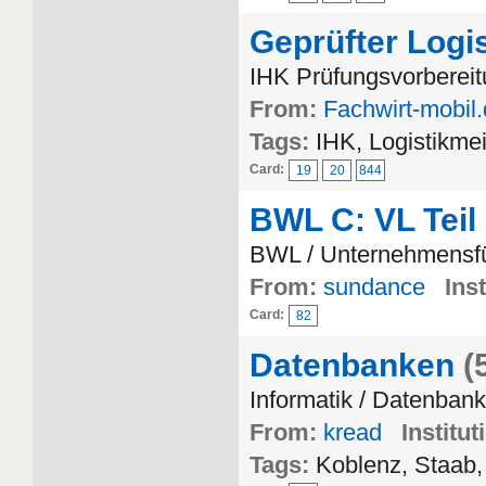
Geprüfter Logi
IHK Prüfungsvorbereitu
From:
Fachwirt-mobil
Tags:
IHK, Logistikmei
Card:
19
20
844
BWL C: VL Teil
BWL / Unternehmensf
From:
sundance
Inst
Card:
82
Datenbanken
(
Informatik / Datenban
From:
kread
Institut
Tags:
Koblenz, Staab,