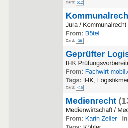
Card:
512
Kommunalrech
Jura / Kommunalrecht
From:
Bötel
Card:
38
Geprüfter Logi
IHK Prüfungsvorbereitu
From:
Fachwirt-mobil
Tags:
IHK, Logistikmei
Card:
416
Medienrecht
(1
Medienwirtschaft / Me
From:
Karin Zeller
In
Tags:
Köhler