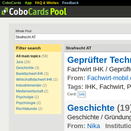
CoboCards
App
FAQ & Wishes
Feedback
Whole Pool
Filter search
Strafrecht AT
All main topics
(58)
Geprüfter Tech
Jura
(28)
Fachwirt IHK / Geprüft
Geschichte
(3)
Bankfachwirt IHK
(3)
From:
Fachwirt-mobil
Wirtschaftsfachwirt IHK
(2)
Tags:
IHK, Fachwirt, 
Industriemeister
(2)
Medienwirtschaft
(2)
Card:
346
Psycholgie
(2)
Psychologie
(2)
Geschichte
(19
Rechtskunde
(2)
Geschichte / Gründun
From:
Nika
Instituti