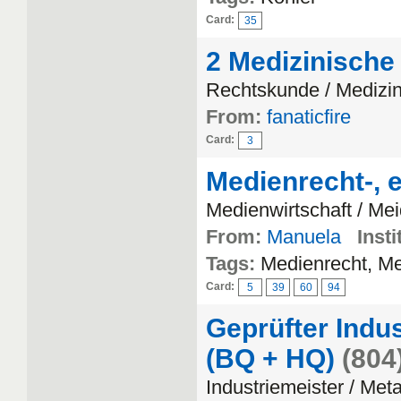
Card:
35
2 Medizinische
Rechtskunde / Medizi
From:
fanaticfire
Card:
3
Medienrecht-, e
Medienwirtschaft / Me
From:
Manuela
Insti
Tags:
Medienrecht, Me
Card:
5
39
60
94
Geprüfter Indus
(BQ + HQ)
(804
Industriemeister / Meta