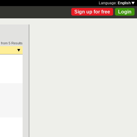
Language:
English
Sign up for free
Login
 from 5 Results