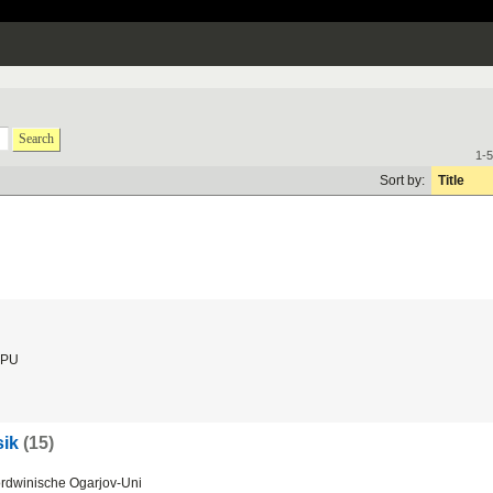
Search
1-5
Sort by:
Title
PU
ik
(15)
dwinische Ogarjov-Uni