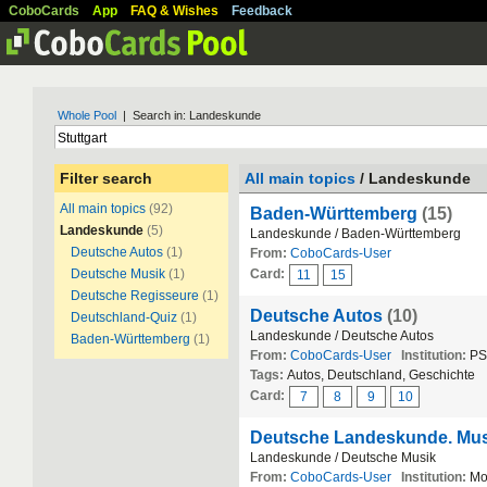
CoboCards
App
FAQ & Wishes
Feedback
Whole Pool
| Search in: Landeskunde
Filter search
All main topics
/ Landeskunde
All main topics
(92)
Baden-Württemberg
(15)
Landeskunde
(5)
Landeskunde / Baden-Württemberg
Deutsche Autos
(1)
From:
CoboCards-User
Deutsche Musik
(1)
Card:
11
15
Deutsche Regisseure
(1)
Deutsche Autos
(10)
Deutschland-Quiz
(1)
Landeskunde / Deutsche Autos
Baden-Württemberg
(1)
From:
CoboCards-User
Institution:
PS
Tags:
Autos, Deutschland, Geschichte
Card:
7
8
9
10
Deutsche Landeskunde. Mus
Landeskunde / Deutsche Musik
From:
CoboCards-User
Institution:
Mor