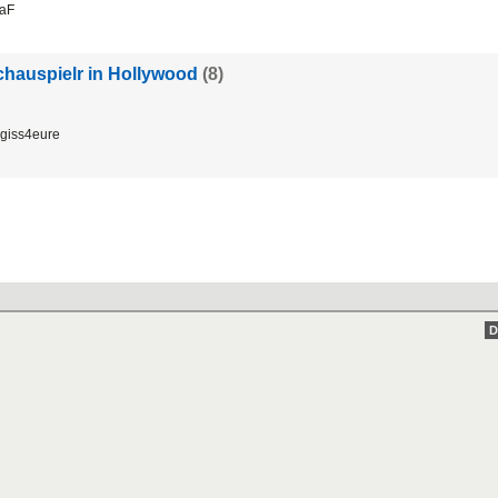
DaF
hauspielr in Hollywood
(8)
egiss4eure
D