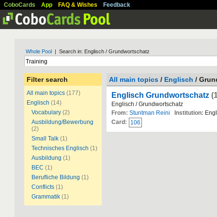
CoboCards
App
FAQ & Wishes
Feedback
Whole Pool
| Search in: Englisch / Grundwortschatz
Filter search
All main topics
/
Englisch
/ Grun
All main topics
(177)
Englisch Grundwortschatz
(
Englisch
(14)
Englisch / Grundwortschatz
Vocabulary
(2)
From:
Stuntman Reini
Institution:
Engl
Ausbildung/Bewerbung
Card:
106
(2)
Small Talk
(1)
Technisches Englisch
(1)
Ausbildung
(1)
BEC
(1)
Berufliche Bildung
(1)
Conflicts
(1)
Grammatik
(1)