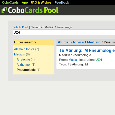
CoboCards
App
FAQ & Wishes
Feedback
Whole Pool
| Search in: Medizin / Pneumologie
Filter search
All main topics
/
Medizin
/ Pneum
All main topics
(7)
TB Atmung: IM Pneumologie
Medizin
(6)
Medizin / Pneumologie
Anatomie
(4)
From:
Mattia
Institution:
UZH
Tags:
TB Atmung: IM
Alzheimer
(1)
Pneumologie
(1)