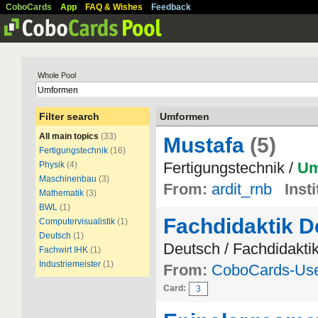
CoboCards
App
FAQ & Wishes
Feedback
Whole Pool
Filter search
Umformen
All main topics
(33)
Mustafa
(5)
Fertigungstechnik
(16)
Fertigungstechnik /
Um
Physik
(4)
Maschinenbau
(3)
From:
ardit_rnb
Insti
Mathematik
(3)
BWL
(1)
Fachdidaktik D
Computervisualistik
(1)
Deutsch
(1)
Deutsch / Fachdidakti
Fachwirt IHK
(1)
Industriemeister
(1)
From:
CoboCards-Us
Card:
3