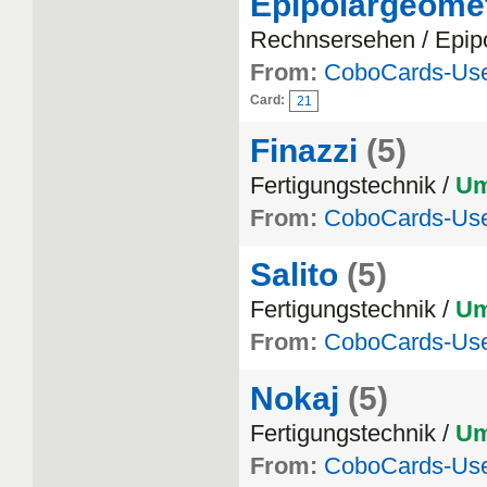
Epipolargeomet
Rechnsersehen / Epip
From:
CoboCards-Us
Card:
21
Finazzi
(5)
Fertigungstechnik /
Um
From:
CoboCards-Us
Salito
(5)
Fertigungstechnik /
Um
From:
CoboCards-Us
Nokaj
(5)
Fertigungstechnik /
Um
From:
CoboCards-Us