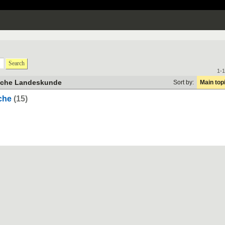
Search
1-1
sche Landeskunde
Sort by:
Main top
che
(15)