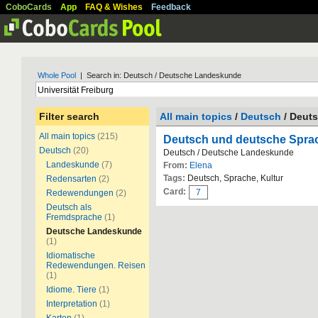
CoboCards
App
FAQ & Wishes
Feedback
Whole Pool
| Search in: Deutsch / Deutsche Landeskunde
Filter search
All main topics
/
Deutsch
/ Deut
All main topics
(215)
Deutsch und deutsche Spra
Deutsch
(20)
Deutsch / Deutsche Landeskunde
Landeskunde
(7)
From:
Elena
Tags:
Deutsch, Sprache, Kultur
Redensarten
(2)
Card:
7
Redewendungen
(2)
Deutsch als
Fremdsprache
(1)
Deutsche Landeskunde
(1)
Idiomatische
Redewendungen. Reisen
(1)
Idiome. Tiere
(1)
Interpretation
(1)