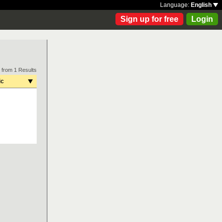
Language:
English
Sign up for free
Login
 from 1 Results
ic