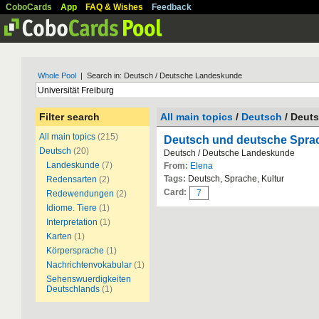
CoboCards
App
FAQ & Wishes
Feedback
Whole Pool
| Search in: Deutsch / Deutsche Landeskunde
Filter search
All main topics
/
Deutsch
/ Deut
All main topics
(215)
Deutsch und deutsche Spra
Deutsch
(20)
Deutsch / Deutsche Landeskunde
Landeskunde
(7)
From:
Elena
Tags:
Deutsch, Sprache, Kultur
Redensarten
(2)
Card:
7
Redewendungen
(2)
Idiome. Tiere
(1)
Interpretation
(1)
Karten
(1)
Körpersprache
(1)
Nachrichtenvokabular
(1)
Sehenswuerdigkeiten
Deutschlands
(1)