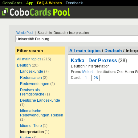
CoboCards
App
FAQ & Wishes
Feedback
Whole Pool
| Search in: Deutsch / Interpretation
Filter search
All main topics
/
Deutsch
/ Inter
All main topics
(215)
Kafka - Der Prozess
(28)
Deutsch
(20)
Deutsch / Interpretation
Landeskunde
(7)
From:
Melosh
Institution:
Otto-Hahn 
Redensarten
(2)
Card:
1
26
Redewendungen
(2)
Deutsch als
Fremdsprache
(1)
Deutsche Landeskunde
(1)
Idiomatische
Redewendungen. Reisen
(1)
Idiome. Tiere
(1)
Interpretation
(1)