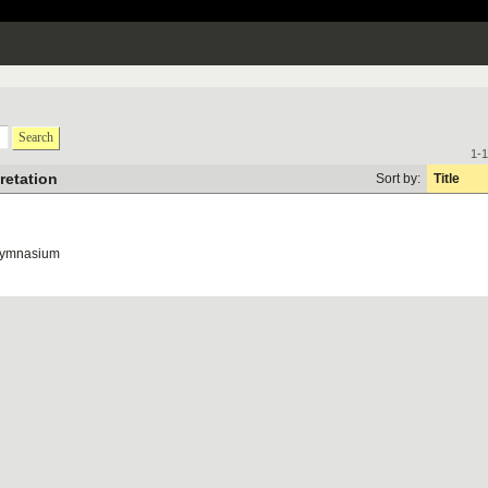
Search
1-1
pretation
Sort by:
Title
Gymnasium