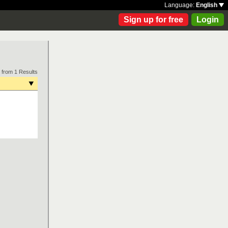
Language:
English
Sign up for free
Login
 from 1 Results