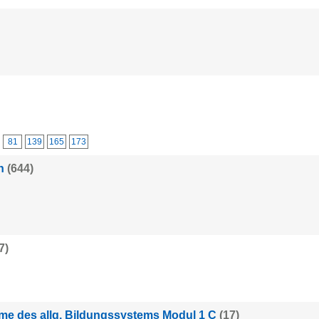
81
139
165
173
h
(644)
7)
me des allg. Bildungssystems Modul 1 C
(17)