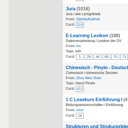
Jura
(1016)
Jura / alle Lerngebiete
From:
StanleyKubrick
Card:
319
E-Learning Lexikon
(188)
Datenverarbeitung / Lexikon der DV
From:
Ivo
Tags:
edv
Card:
5
29
46
66
70
73
Chinesisch - Pinyin - Deutsc
Chinesisch / chinesische Zeichen
From:
Zhou Wen Shan
Tags:
Hanzi Pinyin
Card:
412
1 C Lesekurs Einführung I
(4
Bildungswissenschaften / Einführung
From:
ulive
Card:
26
Strukturen und Strukurprble