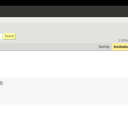
Search
1-10 f
Sort by:
Instituti
3)