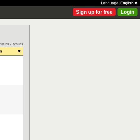
Language:
English
Sign up for free
Login
rom 206 Results
on