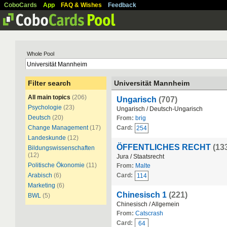
CoboCards
App
FAQ & Wishes
Feedback
Whole Pool
Filter search
Universität Mannheim
All main topics
(206)
Ungarisch
(707)
Psychologie
(23)
Ungarisch / Deutsch-Ungarisch
Deutsch
(20)
From:
brig
Change Management
(17)
Card:
254
Landeskunde
(12)
ÖFFENTLICHES RECHT
(13
Bildungswissenschaften
(12)
Jura / Staatsrecht
Politische Ökonomie
(11)
From:
Malte
Arabisch
(6)
Card:
114
Marketing
(6)
Chinesisch 1
(221)
BWL
(5)
Chinesisch / Allgemein
From:
Catscrash
Card:
64