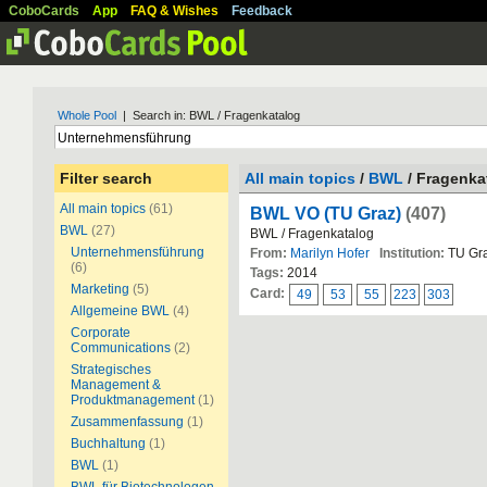
CoboCards
App
FAQ & Wishes
Feedback
Whole Pool
| Search in: BWL / Fragenkatalog
Filter search
All main topics
/
BWL
/ Fragenka
All main topics
(61)
BWL VO (TU Graz)
(407)
BWL
(27)
BWL / Fragenkatalog
Unternehmensführung
From:
Marilyn Hofer
Institution:
TU Gr
(6)
Tags:
2014
Marketing
(5)
Card:
49
53
55
223
303
Allgemeine BWL
(4)
Corporate
Communications
(2)
Strategisches
Management &
Produktmanagement
(1)
Zusammenfassung
(1)
Buchhaltung
(1)
BWL
(1)