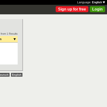
Language:
English
Sign up for free
Login
 from 1 Results
on
eutsch
English