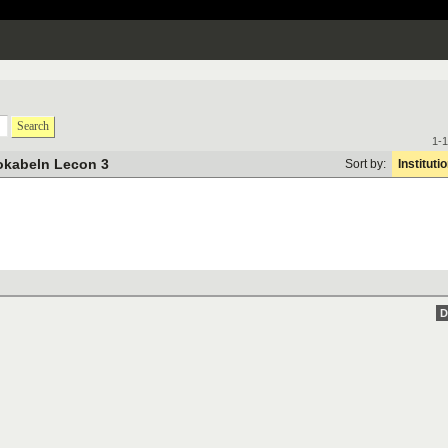
Search
1-1
okabeln Lecon 3
Sort by:
Instituti
D