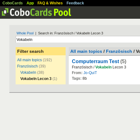
CoboCards
App
FAQ & Wishes
Feedback
Whole Pool
| Search in: Französisch / Vokabeln Lecon 3
Filter search
All main topics
/
Französisch
/ V
All main topics
(192)
Computerraum Test
(5)
Französisch
(39)
Französisch /
Vokabeln
Lecon 3
Vokabeln
(38)
From:
Jo-QuiT
Tags:
8b
Vokabeln Lecon 3
(1)