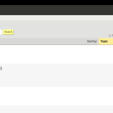
Search
1-7
Sort by:
Topic
6)