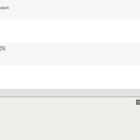
asium
(5)
D