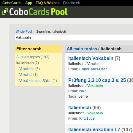
CoboCards
App
FAQ & Wishes
Feedback
Whole Pool
| Search in: Italienisch
Filter search
All main topics
/ Italienisch
All main topics
(192)
Italienisch Vokabeln
(7)
Italienisch
(7)
Italienisch / Vokabel
Vokabeln
(5)
From:
CoboCards-User
Vokabel
(1)
Prüfung 3.3.10 cap.3 s. 25
(3
Vokabeln und Sätze
(1)
Italienisch /
Vokabeln
From:
isa7
Tags:
Lehre
Italienisch
(66)
Italienisch /
Vokabeln
From:
Kirty1509
Italienisch Vokabeln L7
(107)