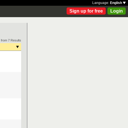
Language:
English
Sign up for free
Login
 from 7 Results