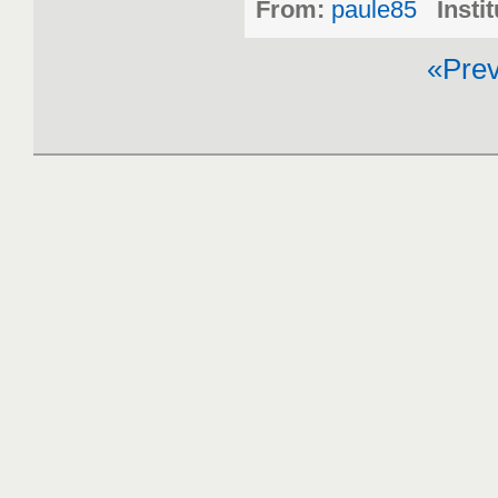
From:
paule85
Instit
«Pre