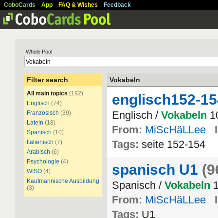
CoboCards
App
FAQ & Wishes
Feedback
Whole Pool
Filter search
Vokabeln
All main topics
(192)
englisch152-15
Englisch
(74)
Englisch /
Vokabeln
10
Französisch
(39)
Latein
(18)
From:
MiScHäLLee
Spanisch
(10)
Tags:
seite 152-154
Italienisch
(7)
Arabisch
(6)
Psychologie
(4)
spanisch U1
(9
WISO
(4)
Kaufmännische Ausbildung
Spanisch /
Vokabeln
1
(3)
From:
MiScHäLLee
Tags:
U1