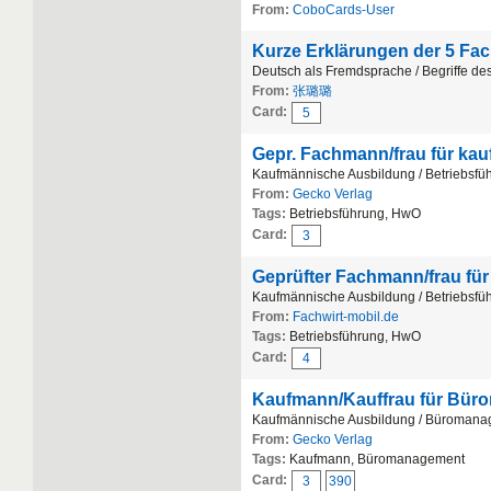
From:
CoboCards-User
Kurze Erklärungen der 5 Fa
Deutsch als Fremdsprache / Begriffe de
From:
张璐璐
Card:
5
Gepr. Fachmann/frau für ka
Kaufmännische Ausbildung / Betriebsfü
From:
Gecko Verlag
Tags:
Betriebsführung, HwO
Card:
3
Geprüfter Fachmann/frau fü
Kaufmännische Ausbildung / Betriebsfü
From:
Fachwirt-mobil.de
Tags:
Betriebsführung, HwO
Card:
4
Kaufmann/Kauffrau für Bü
Kaufmännische Ausbildung / Büroman
From:
Gecko Verlag
Tags:
Kaufmann, Büromanagement
Card:
3
390