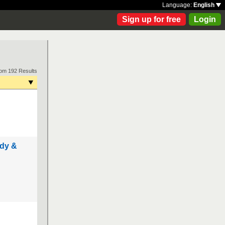
Language:
English
Sign up for free
Login
rom 192 Results
ndy &