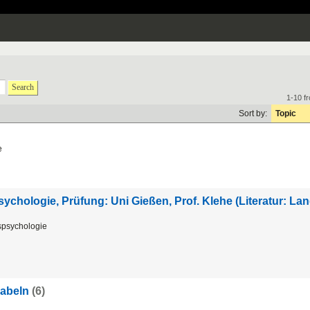
Search
1-10 f
Sort by:
Topic
e
ychologie, Prüfung: Uni Gießen, Prof. Klehe (Literatur: La
nspsychologie
kabeln
(6)