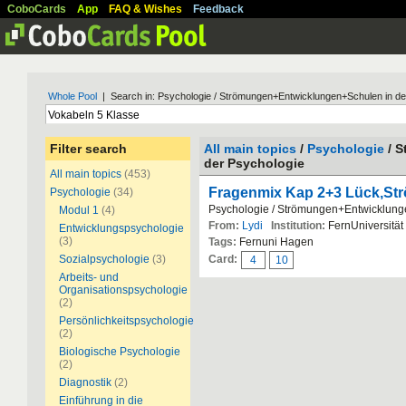
CoboCards
App
FAQ & Wishes
Feedback
Whole Pool
| Search in: Psychologie / Strömungen+Entwicklungen+Schulen in de
Filter search
All main topics
/
Psychologie
/ S
der Psychologie
All main topics
(453)
Fragenmix Kap 2+3 Lück,St
Psychologie
(34)
Psychologie / Strömungen+Entwicklung
Modul 1
(4)
From:
Lydi
Institution:
FernUniversität
Entwicklungspsychologie
(3)
Tags:
Fernuni Hagen
Sozialpsychologie
(3)
Card:
4
10
Arbeits- und
Organisationspsychologie
(2)
Persönlichkeitspsychologie
(2)
Biologische Psychologie
(2)
Diagnostik
(2)
Einführung in die