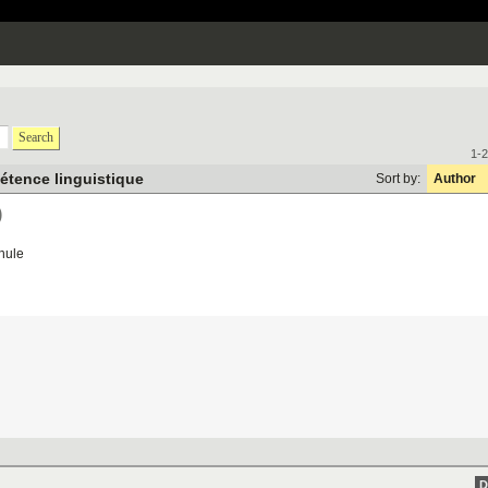
Search
1-2
tence linguistique
Sort by:
Author
)
hule
D