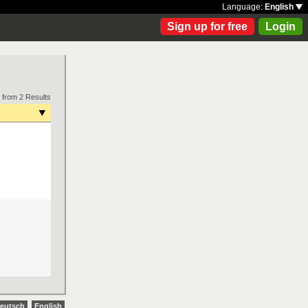
Language:
English
Sign up for free
Login
 from 2 Results
eutsch
English