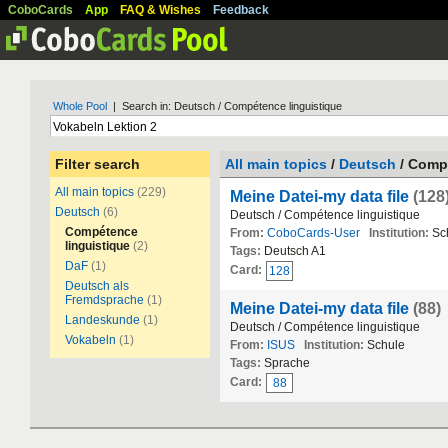
CoboCards
App
FAQ & Wishes
Feedback
Whole Pool
| Search in: Deutsch / Compétence linguistique
Filter search
All main topics
/
Deutsch
/ Compé
All main topics
(229)
Meine Datei-my data file
(128
Deutsch
(6)
Deutsch / Compétence linguistique
Compétence
From:
CoboCards-User
Institution:
Sc
linguistique
(2)
Tags:
Deutsch A1
DaF
(1)
Card:
128
Deutsch als
Fremdsprache
(1)
Meine Datei-my data file
(88)
Landeskunde
(1)
Deutsch / Compétence linguistique
Vokabeln
(1)
From:
ISUS
Institution:
Schule
Tags:
Sprache
Card:
88