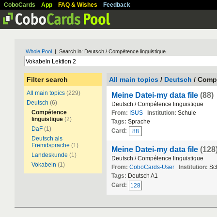
CoboCards
App
FAQ & Wishes
Feedback
Whole Pool
| Search in: Deutsch / Compétence linguistique
Filter search
All main topics
/
Deutsch
/ Compé
All main topics
(229)
Meine Datei-my data file
(88)
Deutsch
(6)
Deutsch / Compétence linguistique
Compétence
From:
ISUS
Institution:
Schule
linguistique
(2)
Tags:
Sprache
DaF
(1)
Card:
88
Deutsch als
Fremdsprache
(1)
Meine Datei-my data file
(128
Landeskunde
(1)
Deutsch / Compétence linguistique
Vokabeln
(1)
From:
CoboCards-User
Institution:
Sc
Tags:
Deutsch A1
Card:
128