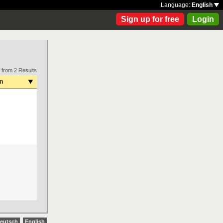
Language:
English
Sign up for free
Login
 from 2 Results
on
eutsch
English