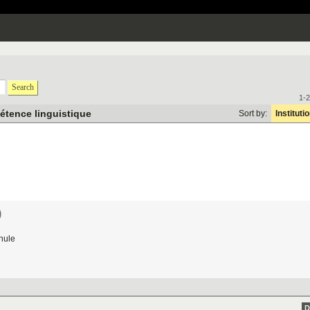
Search
1-2
tence linguistique
Sort by:
Instituti
)
hule
D