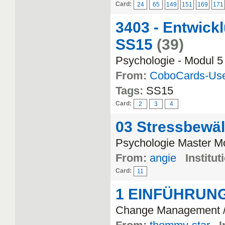
Card:
24
65
149
151
169
171
3403 - Entwic
SS15
(39)
Psychologie - Modul 5 
From:
CoboCards-Us
Tags:
SS15
Card:
2
3
4
03 Stressbewäl
Psychologie Master M
From:
angie
Institut
Card:
11
1 EINFÜHRUN
Change Management /