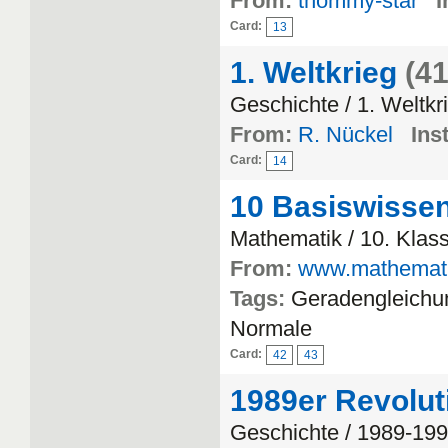
From:
thommy-star
I
Card:
13
1. Weltkrieg
(41
Geschichte / 1. Weltkr
From:
R. Nückel
Inst
Card:
14
10 Basiswisse
Mathematik / 10. Klas
From:
www.mathemati
Tags:
Geradengleichu
Normale
Card:
42
43
1989er Revolut
Geschichte / 1989-19