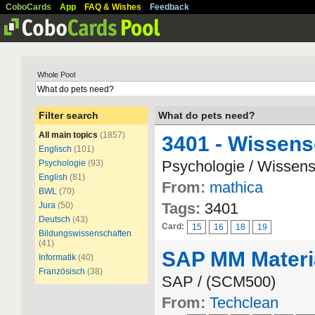
CoboCards
App
FAQ & Wishes
Feedback
Whole Pool
Filter search
What do pets need?
All main topics
(1857)
3401 - Wissens
Englisch
(101)
Psychologie / Wissens
Psychologie
(93)
English
(81)
From:
mathica
BWL
(70)
Tags:
3401
Jura
(50)
Deutsch
(43)
Card:
15
16
18
19
Bildungswissenschaften
(41)
SAP MM Materia
Informatik
(40)
Französisch
(38)
SAP / (SCM500)
From:
Techclean