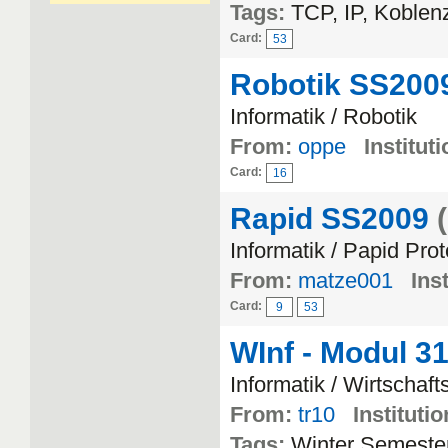
Tags:
TCP, IP, Koblen
Card:
53
Robotik SS200
Informatik / Robotik
From:
oppe
Instituti
Card:
16
Rapid SS2009
Informatik / Papid Pro
From:
matze001
Inst
Card:
9
53
WInf - Modul 3
Informatik / Wirtschaft
From:
tr10
Institutio
Tags:
Winter Semeste