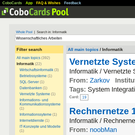
CoboCards
App
FAQ & Wishes
Feedback
Whole Pool
| Search in: Informatik
Filter search
All main topics
/ Informatik
All main topics
(392)
Vernetzte Syst
Informatik
(22)
Informatik / Vernetzte
Wirtschaftsinformatik
(3)
Betriebssysteme
(1)
From:
Zarkov
Institu
SQL-Server
(1)
Tags:
System Integrat
Datenbanken
(1)
Vernetzte Systeme
(1)
Card:
19
Informations- und
Kommunikationssysteme
Rechnernetze 
(1)
Informationssyteme
(1)
Informatik / Rechnern
Internetdienste
(1)
IT-Konzepte und Modelle
From:
noobMan
(1)